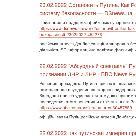
23.02.2022 Остановить Путина. Как 
систему безопасности — DSnews.ua
Признание и поддержка фейковых суверенитето
https://www.dsnews.ua/world/ostanovit-putina-ka
bezopasnosti-23022022-452276
російська агресія,Донбас,санкції,міжнародна бе
діяльність,ЄС,інформаційна політика,фальсифік
22.02.2022 "Абсурдный спектакль" Пу
признании ДНР и ЛНР - BBC News Ру
Решение президента Путина признать независи
немедленное осуждение со стороны лидеров за
Западная пресса удивляется тому, как приним
последствия этого решения и ответные шаги За
https://www.bbc.com/russian/features-60457859
офіційні заяви,Путін,російська агресія,Донбас,
22.02.2022 Как путинская империя п