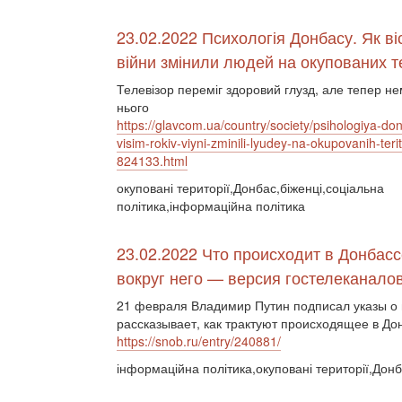
23.02.2022 Психологія Донбасу. Як віс
війни змінили людей на окупованих т
Телевізор переміг здоровий глузд, але тепер не
нього
https://glavcom.ua/country/society/psihologiya-do
visim-rokiv-viyni-zminili-lyudey-na-okupovanih-terito
824133.html
окуповані території,Донбас,біженці,соціальна
політика,інформаційна політика
23.02.2022 Что происходит в Донбасс
вокруг него — версия гостелеканало
21 февраля Владимир Путин подписал указы о
рассказывает, как трактуют происходящее в До
https://snob.ru/entry/240881/
інформаційна політика,окуповані території,Дон