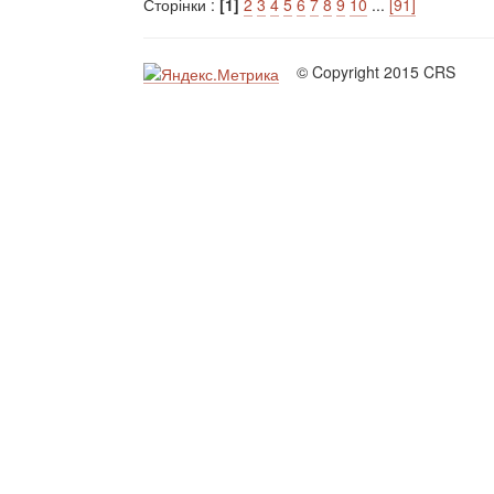
Сторінки :
[1]
2
3
4
5
6
7
8
9
10
...
[91]
© Copyright 2015 CRS