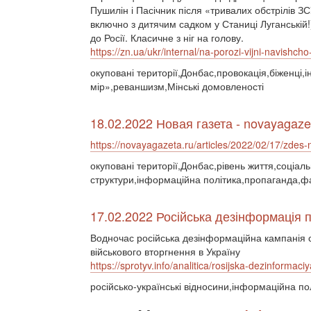
Пушилін і Пасічник після «тривалих обстрілів ЗС
включно з дитячим садком у Станиці Луганській!
до Росії. Класичне з ніг на голову.
https://zn.ua/ukr/internal/na-porozi-vijni-navishcho-r
окуповані території,Донбас,провокація,біженці
мір»,реваншизм,Мінські домовленості
18.02.2022 Новая газета - novayagaze
https://novayagazeta.ru/articles/2022/02/17/zdes
окуповані території,Донбас,рівень життя,соціал
структури,інформаційна політика,пропаганда,ф
17.02.2022 Російська дезінформація п
Водночас російська дезінформаційна кампанія
військового вторгнення в Україну
https://sprotyv.info/analitica/rosijska-dezinforma
російсько-українські відносини,інформаційна по