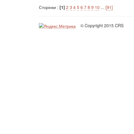
Сторінки :
[1]
2
3
4
5
6
7
8
9
10
...
[91]
© Copyright 2015 CRS