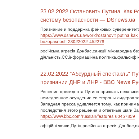
23.02.2022 Остановить Путина. Как 
систему безопасности — DSnews.ua
Признание и поддержка фейковых суверенитето
https://www.dsnews.ua/world/ostanovit-putina-ka
bezopasnosti-23022022-452276
російська агресія,Донбас,санкції,міжнародна бе
діяльність,ЄС,інформаційна політика,фальсифік
22.02.2022 "Абсурдный спектакль" Пу
признании ДНР и ЛНР - BBC News Ру
Решение президента Путина признать независи
немедленное осуждение со стороны лидеров за
Западная пресса удивляется тому, как приним
последствия этого решения и ответные шаги За
https://www.bbc.com/russian/features-60457859
офіційні заяви,Путін,російська агресія,Донбас,