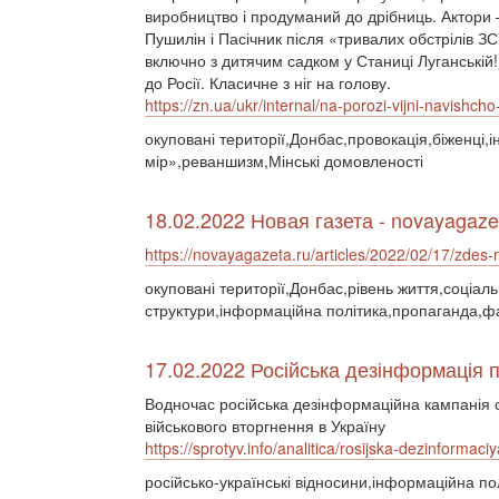
виробництво і продуманий до дрібниць. Актори 
Пушилін і Пасічник після «тривалих обстрілів ЗС
включно з дитячим садком у Станиці Луганській!
до Росії. Класичне з ніг на голову.
https://zn.ua/ukr/internal/na-porozi-vijni-navishcho-r
окуповані території,Донбас,провокація,біженці
мір»,реваншизм,Мінські домовленості
18.02.2022 Новая газета - novayagaze
https://novayagazeta.ru/articles/2022/02/17/zdes
окуповані території,Донбас,рівень життя,соціал
структури,інформаційна політика,пропаганда,ф
17.02.2022 Російська дезінформація п
Водночас російська дезінформаційна кампанія
військового вторгнення в Україну
https://sprotyv.info/analitica/rosijska-dezinforma
російсько-українські відносини,інформаційна по