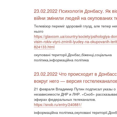
23.02.2022 Психологія Донбасу. Як віс
війни змінили людей на окупованих т
Телевізор переміг здоровий глузд, але тепер не
нього
https://glavcom.ua/country/society/psihologiya-do
visim-rokiv-viyni-zminili-lyudey-na-okupovanih-terito
824133.html
окуповані території,Донбас,біженці,соціальна
політика,інформаційна політика
23.02.2022 Что происходит в Донбасс
вокруг него — версия гостелеканало
21 февраля Владимир Путин подписал указы о
независимости ДНР и ЛНР. «Сноб» рассказывает
эфирах федеральных телеканалов.
https://snob.ru/entry/240881/
інформаційна політика,окуповані території,Дон