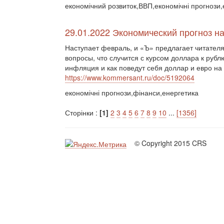
економічний розвиток,ВВП,економічні прогнози,
29.01.2022 Экономический прогноз н
Наступает февраль, и «Ъ» предлагает читателя
вопросы, что случится с курсом доллара к рубл
инфляция и как поведут себя доллар и евро н
https://www.kommersant.ru/doc/5192064
економічні прогнози,фінанси,енергетика
Сторінки :
[1]
2
3
4
5
6
7
8
9
10
...
[1356]
© Copyright 2015 CRS