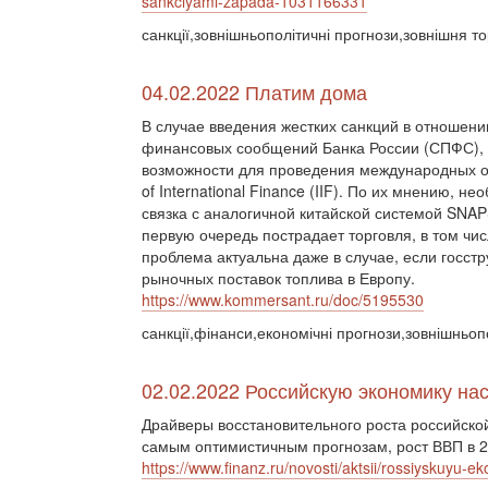
sankciyami-zapada-1031166331
санкції,зовнішньополітичні прогнози,зовнішня то
04.02.2022 Платим дома
В случае введения жестких санкций в отношен
финансовых сообщений Банка России (СПФС), з
возможности для проведения международных опе
of International Finance (IIF). По их мнению, 
связка с аналогичной китайской системой SNAP
первую очередь пострадает торговля, в том чис
проблема актуальна даже в случае, если госст
рыночных поставок топлива в Европу.
https://www.kommersant.ru/doc/5195530
санкції,фінанси,економічні прогнози,зовнішньоп
02.02.2022 Российскую экономику на
Драйверы восстановительного роста российской
самым оптимистичным прогнозам, рост ВВП в 20
https://www.finanz.ru/novosti/aktsii/rossiyskuyu