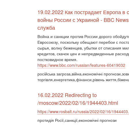
19.02.2022 Как пострадает Европа в 
войны России с Украиной - BBC News
служба
Война и санкции против России дорого обойдут
Евросоюзу, поскольку обещают перебои с пост
сырья, волну беженцев, убытки от списания м
кредитов, скачок цен и непредвиденные расход
постковидное время.
https://www.bbc.com/russian/features-60419032
російська загроза,війна,економічні прогнози,зо
торгівля,енергетика,фінанси,рівень життя,біжен
16.02.2022 Redirecting to
/moscow/2022/02/16/1944403.html
https://www.rosbalt.ru/russia/2022/02/16/1944403
протидія Росії,санкції,економічні прогнози