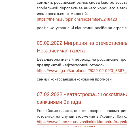
санкции, российский рынок снова быстро восст
глобальной перспективе ничего хорошего в это
изолироваться от мировой.
https://theins.ru/opinions/inozemtsev/248423
російсько-українські відносини,російська агресі
09.02.2022 Миграция на отечественн
Независимая газета
Безальтернативный переход на российские про
предприятий нефтегазовой отрасли
https://www.ng.ru/kartblansh/2022-02-09/3_8367_
санкції,контрсанкції,економічні прогнози
07.02.2022 «Катастрофа»: Госкомпан
санкциями Запада
Российские власти, похоже, всерьез рассматри
готовятся на случай вторжения в Украину. Как с.
https://www.finanz.ru/novosti/aktsii/katastrofa-