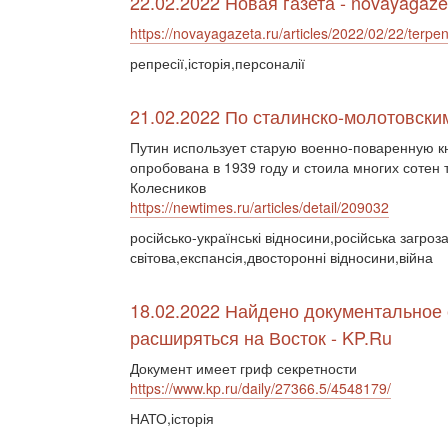
22.02.2022 Новая газета - novayagaze
https://novayagazeta.ru/articles/2022/02/22/terpen
репресії,історія,персоналії
21.02.2022 По сталинско-молотовски
Путин использует старую военно-поваренную к
опробована в 1939 году и стоила многих сотен
Колесников
https://newtimes.ru/articles/detail/209032
російсько-українські відносини,російська загроз
світова,експансія,двосторонні відносини,війна
18.02.2022 Найдено документальное
расширяться на Восток - KP.Ru
Документ имеет гриф секретности
https://www.kp.ru/daily/27366.5/4548179/
НАТО,історія