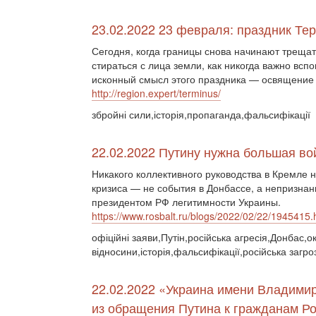
23.02.2022 23 февраля: праздник Те
Сегодня, когда границы снова начинают трещат
стираться с лица земли, как никогда важно всп
исконный смысл этого праздника — освящение 
http://region.expert/terminus/
збройні сили,історія,пропаганда,фальсифікації
22.02.2022 Путину нужна большая во
Никакого коллективного руководства в Кремле 
кризиса — не события в Донбассе, а непризнан
президентом РФ легитимности Украины.
https://www.rosbalt.ru/blogs/2022/02/22/1945415.
офіційні заяви,Путін,російська агресія,Донбас,ок
відносини,історія,фальсифікації,російська загро
22.02.2022 «Украина имени Владими
из обращения Путина к гражданам Р