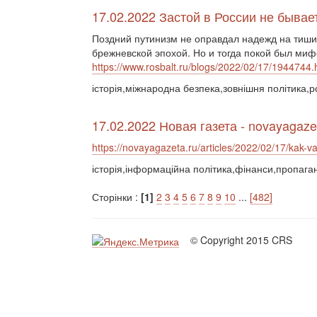
17.02.2022 Застой в России не быва
Поздний путинизм не оправдал надежд на тишин
брежневской эпохой. Но и тогда покой был миф
https://www.rosbalt.ru/blogs/2022/02/17/1944744.
історія,міжнародна безпека,зовнішня політика,р
17.02.2022 Новая газета - novayagaze
https://novayagazeta.ru/articles/2022/02/17/kak-v
історія,інформаційна політика,фінанси,пропага
Сторінки :
[1]
2
3
4
5
6
7
8
9
10
...
[482]
© Copyright 2015 CRS