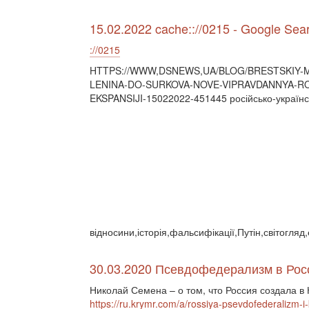
15.02.2022 cache:://0215 - Google Sea
://0215
HTTPS://WWW,DSNEWS,UA/BLOG/BRESTSKIY-M
LENINA-DO-SURKOVA-NOVE-VIPRAVDANNYA-RO
EKSPANSIJI-15022022-451445 російсько-українс
відносини,історія,фальсифікації,Путін,світогля
30.03.2020 Псевдофедерализм в Рос
Николай Семена – о том, что Россия создала в
https://ru.krymr.com/a/rossiya-psevdofederalizm-