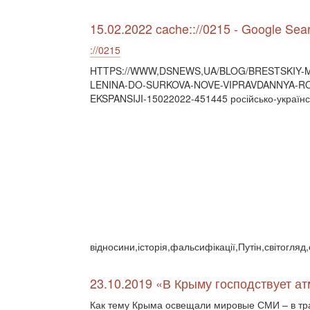
15.02.2022 cache:://0215 - Google Sea
://0215
HTTPS://WWW,DSNEWS,UA/BLOG/BRESTSKIY-M
LENINA-DO-SURKOVA-NOVE-VIPRAVDANNYA-RO
EKSPANSIJI-15022022-451445 російсько-українс
відносини,історія,фальсифікації,Путін,світогля
23.10.2019 «В Крыму господствует а
Как тему Крыма освещали мировые СМИ – в т