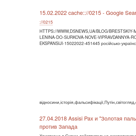
15.02.2022 cache:://0215 - Google Sea
://0215
HTTPS://WWW,DSNEWS,UA/BLOG/BRESTSKIY-M
LENINA-DO-SURKOVA-NOVE-VIPRAVDANNYA-RO
EKSPANSIJI-15022022-451445 російсько-українс
відносини,історія,фальсифікації,Путін,світогля
27.04.2018 Assisi Pax и "Золотая пал
против Запада
Христиане в Сирии действительно симпатизирую