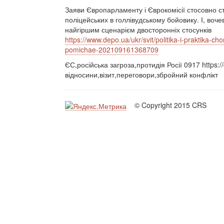
Заяви Європарламенту і Єврокомісії стосовно сто
поліцейських в голлівудському бойовику. І, во
найгіршим сценарієм двосторонніх стосунків
https://www.depo.ua/ukr/svit/politika-i-praktika-
pomichae-202109161368709
ЄС,російська загроза,протидія Росії 0917 https:
відносини,візит,переговори,збройний конфлікт
© Copyright 2015 CRS