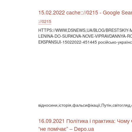
15.02.2022 cache:://0215 - Google Sea
://0215
HTTPS://WWW,DSNEWS,UA/BLOG/BRESTSKIY-M
LENINA-DO-SURKOVA-NOVE-VIPRAVDANNYA-RO
EKSPANSIJI-15022022-451445 російсько-українс
відносини,історія,фальсифікації,Путін,світогля
16.09.2021 Політика і практика: Чому
“не помічає” – Depo.ua