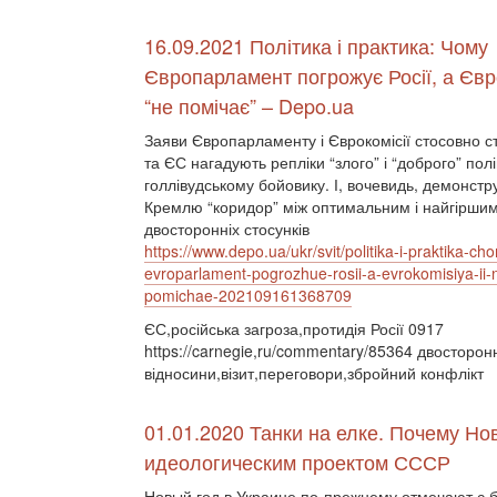
16.09.2021 Політика і практика: Чому
Європарламент погрожує Росії, а Євро
“не помічає” – Depo.ua
Заяви Європарламенту і Єврокомісії стосовно ст
та ЄС нагадують репліки “злого” і “доброго” пол
голлівудському бойовику. І, вочевидь, демонстр
Кремлю “коридор” між оптимальним і найгірши
двосторонніх стосунків
https://www.depo.ua/ukr/svit/politika-i-praktika-ch
evroparlament-pogrozhue-rosii-a-evrokomisiya-ii-
pomichae-202109161368709
ЄС,російська загроза,протидія Росії 0917
https://carnegie,ru/commentary/85364 двосторон
відносини,візит,переговори,збройний конфлікт
01.01.2020 Танки на елке. Почему Н
идеологическим проектом СССР
Новый год в Украине по-прежнему отмечают с 