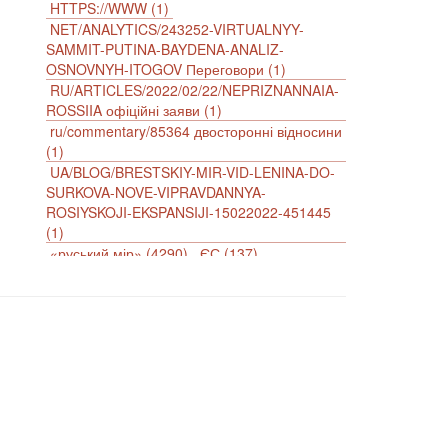
HTTPS://WWW (1)
NET/ANALYTICS/243252-VIRTUALNYY-
SAMMIT-PUTINA-BAYDENA-ANALIZ-
OSNOVNYH-ITOGOV Переговори (1)
RU/ARTICLES/2022/02/22/NEPRIZNANNAIA-
ROSSIIA офіційні заяви (1)
ru/commentary/85364 двосторонні відносини
(1)
UA/BLOG/BRESTSKIY-MIR-VID-LENINA-DO-
SURKOVA-NOVE-VIPRAVDANNYA-
ROSIYSKOJI-EKSPANSIJI-15022022-451445
(1)
«руський мір» (4290)
ЄС (137)
імперіалізм (38)
інформаційна безпека (2)
інформаційна війна (3847)
інформаційна політика (903)
інцидент (1246)
іслам (510)
історія (4811)
агресія (2)
антиамериканізм (1188)
антисемітизм (1)
АРК (7225)
Афганістан (14)
біженці (126)
Білорусь (111)
безпека (2)
безробіття (295)
бюджет (1557)