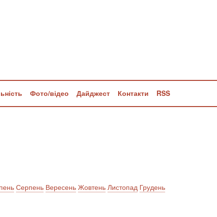
льність
Фото/відео
Дайджест
Контакти
RSS
пень
Серпень
Вересень
Жовтень
Листопад
Грудень