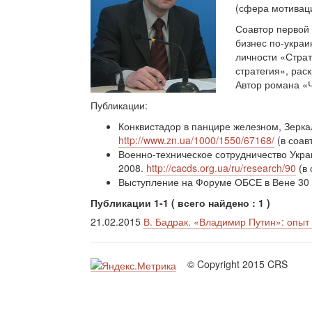
(сфера мотиваци
Соавтор первой 
бизнес по-украи
личности «Страт
стратегия», рас
Автор романа «
Публикации:
Конквистадор в панцире железном, Зеркал
http://www.zn.ua/1000/1550/67168/
(в соав
Военно-техническое сотрудничество Укр
2008.
http://cacds.org.ua/ru/research/90
(в 
Выступление на Форуме ОБСЕ в Вене 30
Публикации 1-1 ( всего найдено : 1 )
21.02.2015
В. Бадрак. «Владимир Путин»: опыт
© Copyright 2015 CRS