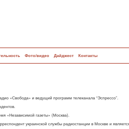
тельность
Фото/видео
Дайджест
Контакты
радио «Свобода» и ведущий программ телеканала “Эспрессо”.
ндентов.
ремя «Независимой газеты» (Москва).
корреспондент украинской службы радиостанции в Москве и являет