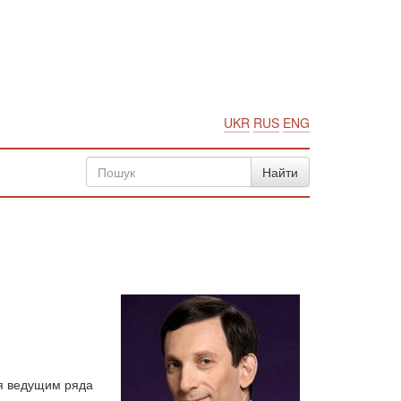
UKR
RUS
ENG
ся ведущим ряда