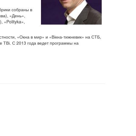
убрики собраны в
ва), «День»,
 «Polityka»,
тности, «Окна в мир» и «Вікна-тижневик» на СТБ,
е ТВі. С 2013 года ведет программы на