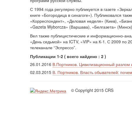
программ русской службы.
С 1994 года регулярно публикуется в газете «Зерка
книге «Богородица в синагоге»). Публиковался так
«Корреспондент», «Деловая неделя» (Киев), «Бизнес
«Gazeta Wyborcza» (Варшава), «Белгазета» (Минск)
Вел также публицистические и информационно-анали
«День седьмой» на ICTV, «VIP» на К-1. С 2009 по 
телеканале “Эспрессо”.
Публикации 1-2 ( всего найдено : 2 )
26.01.2016
В.Портников. Цивилизационный разлом 
02.03.2015
В. Портников. Власть обывателей: почем
© Copyright 2015 CRS