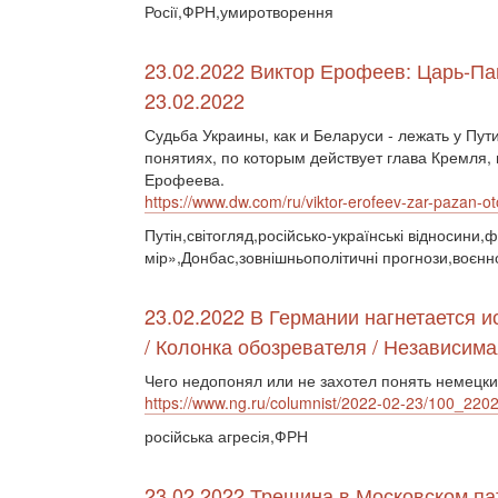
Росії,ФРН,умиротворення
23.02.2022 Виктор Ерофеев: Царь-Па
23.02.2022
Судьба Украины, как и Беларуси - лежать у Пут
понятиях, по которым действует глава Кремля, 
Ерофеева.
https://www.dw.com/ru/viktor-erofeev-zar-pazan-o
Путін,світогляд,російсько-українські відносини
мір»,Донбас,зовнішньополітичні прогнози,воєнн
23.02.2022 В Германии нагнетается и
/ Колонка обозревателя / Независима
Чего недопонял или не захотел понять немецки
https://www.ng.ru/columnist/2022-02-23/100_220
російська агресія,ФРН
23.02.2022 Трещина в Московском па