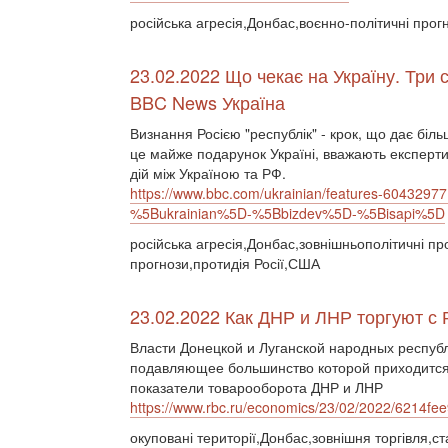
російська агресія,Донбас,воєнно-політичні прог
23.02.2022 Що чекає на Україну. Три 
BBC News Україна
Визнання Росією "республік" - крок, що дає біль
це майже подарунок Україні, вважають експерти,
дій між Україною та РФ.
https://www.bbc.com/ukrainian/features-6043
%5Bukrainian%5D-%5Bbizdev%5D-%5Bisapi%5D
російська агресія,Донбас,зовнішньополітичні пр
прогнози,протидія Росії,США
23.02.2022 Как ДНР и ЛНР торгуют с 
Власти Донецкой и Луганской народных респуб
подавляющее большинство которой приходится
показатели товарооборота ДНР и ЛНР
https://www.rbc.ru/economics/23/02/2022/6214f
окуповані території,Донбас,зовнішня торгівля,ст