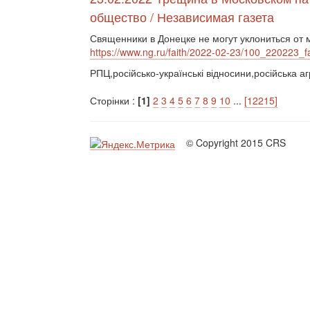
общество / Независимая газета
Священники в Донецке не могут уклониться от
https://www.ng.ru/faith/2022-02-23/100_220223_fa
РПЦ,російсько-українські відносини,російська аг
Сторінки :
[1]
2
3
4
5
6
7
8
9
10
...
[12215]
© Copyright 2015 CRS