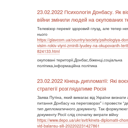
23.02.2022 Психологія Донбасу. Як віс
війни змінили людей на окупованих т
Телевізор переміг здоровий глузд, але тепер не
нього
https://glavcom.ua/country/society/psihologiya-do
visim-rokiv-viyni-zminili-lyudey-na-okupovanih-terito
824133.html
окуповані території,Донбас,біженці,соціальна
політика,інформаційна політика
23.02.2022 Кінець дипломатії: Які воє
стратегії розглядатиме Росія
Заява Путіна, який вимагає від України визнати
питання Донбасу на переговорах" і провести “д
тип дипломатичного документу. Так формулюють
документу Росії слід спочатку виграти війну
https://www.depo.ua/ukr/svit/kinets-diplomatii-cho
vid-balansu-sili-202202231427861