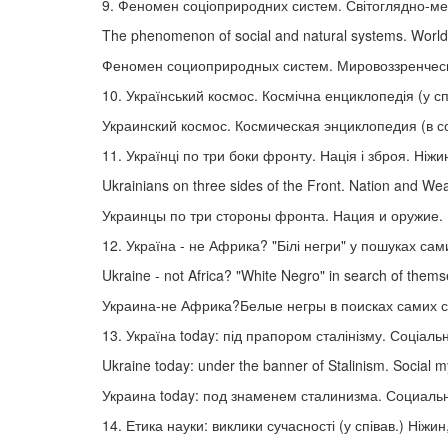
9. Феномен соціоприродних систем. Світоглядно-мето
The phenomenon of social and natural systems. Worldv
Феномен социоприродных систем. Мировоззренческо
10. Український космос. Космічна енциклопедія (у спі
Украинский космос. Космическая энциклопедия (в со
11. Українці по три боки фронту. Нація і зброя. Ніжи
Ukrainians on three sides of the Front. Nation and W
Украинцы по три стороны фронта. Нация и оружие.
12. Україна - не Африка? "Білі негри" у пошуках сам
Ukraine - not Africa? "White Negro" in search of thems
Украина-не Африка?Белые негры в поисках самих с
13. Україна today: під прапором сталінізму. Соціаль
Ukraine today: under the banner of Stalinism. Social my
Украина today: под знаменем сталинизма. Социаль
14. Етика науки: виклики сучасності (у співав.) Ніжин