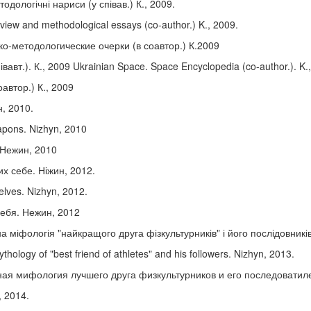
дологічні нариси (у співав.) К., 2009.
iew and methodological essays (co-author.) K., 2009.
-методологические очерки (в соавтор.) К.2009
вавт.). К., 2009 Ukrainian Space. Space Encyclopedia (co-author.). K.
автор.) К., 2009
н, 2010.
eapons. Nizhyn, 2010
 Нежин, 2010
их себе. Ніжин, 2012.
elves. Nizhyn, 2012.
ебя. Нежин, 2012
на міфологія "найкращого друга фізкультурників" і його послідовників
thology of "best friend of athletes" and his followers. Nizhyn, 2013.
ная мифология лучшего друга физкультурников и его последоватил
, 2014.