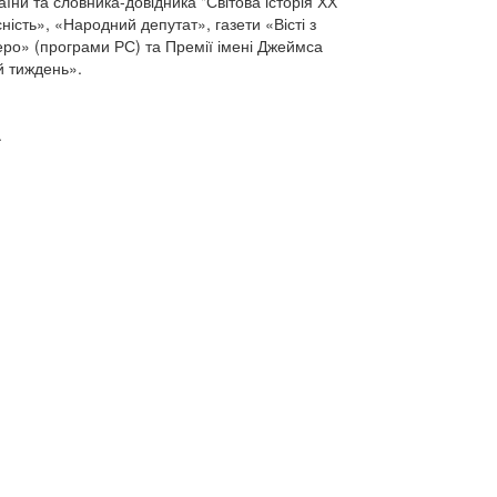
їни та словника-довідника "Світова історія ХХ
ність», «Народний депутат», газети «Вісті з
еро» (програми РС) та Премії імені Джеймса
й тиждень».
.