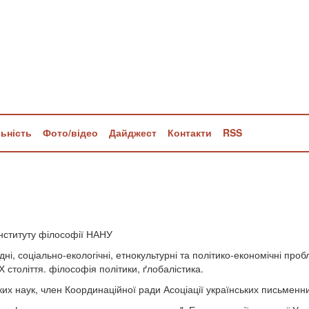
льність
Фото/відео
Дайджест
Контакти
RSS
нституту філософії НАНУ
дні, соціально-екологічні, етнокультурні та політико-економічні проб
ХХ століття. філософія політики, ґлобалістика.
х наук, член Координаційної ради Асоціації українських письменни