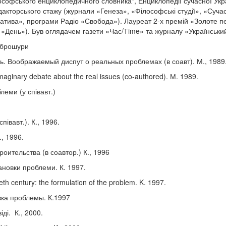
ософського енциклопедичного словника", Енциклопедії сучасної Укра
едакторського стажу (журнали «Генеза», «Філософські студії», «Сучас
атива», програми Радіо «Свобода»). Лауреат 2-х премій «Золоте п
ті «День»). Був оглядачем газети «Час/Тime» та журналу «Українськи
і брошури
ь. Воображаемый диспут о реальных проблемах (в соавт). М., 1989
Imaginary debate about the real issues (co-authored). М. 1989.
леми (у співавт.)
півавт.). К., 1996.
., 1996.
оительства (в соавтор.) К., 1996
тановки проблеми. К. 1997.
h century: the formulation of the problem. K. 1997.
вка проблемы. К.1997
іді. К., 2000.