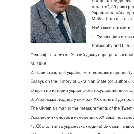
Автор статей до "Філ
століття", 20 років р
України» та «Альтерн
Мейса (статті в газе
Найважливіші книги 
1. Философия и жизн
Philosophy and Life. 
Філософія та життя. Уявний диспут про реальні проб
М. 1989
2. Нариси з історії українського державотворення (у с
Essays on the History of Ukrainian State (co-author). К
Очерки по истории украинского государственного стр
3. Українська людина у вимірах ХХ століття: до пос
The Ukrainian man in the measurements of the Twentiet
Украинский человек в измерениях ХХ века: постано
4. XX століття та українська людина: Виклики і відпов