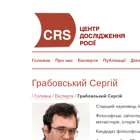
Головна
Про нас
Експерти
Публікації
Дія
Грабовський Сергій
/
Головна
/
Експерти
/
Грабовський Сергій
Старший науковець І
Філософські, світогля
метаісторія, історія 
Кандидат філософськи