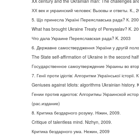
XX century and the Ukrainian man: The challenges and
ХХ век и украинский человек: Вызовы и ответы. К., 
5. Що принесла Україні Переяславська рада? К. 200
What has brought Ukraine Treaty of Pereyaslav? K. 20
Что дала Украине Переяславская рада? K. 2003
6. Державне самоствердження України у другій полов
The State self-affirmation of Ukraine in the second half
Государственное самоутверждение Украины во втор
7. Генії проти ідіотів: Алгоритми Української історії. 
Geniuses against Idiots: algorithms Ukrainian history.
Гении против идиотов: Алгоритмы Украинской истор
(рас.издание)
8. Критика бездарного розуму. Ніжин, 2009.
Critique of talentless mind. Nizhyn, 2009.
Критика бездарного ума. Нежин, 2009