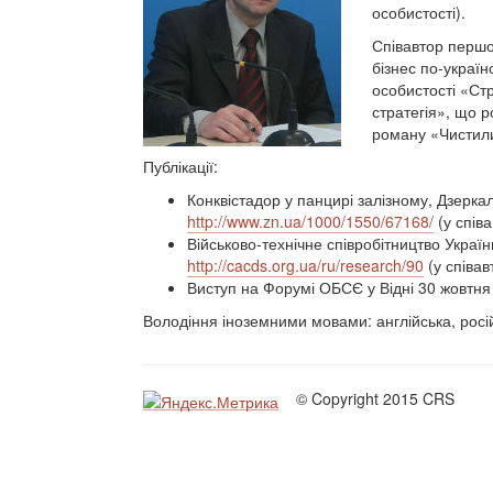
особистості).
Співавтор першої
бізнес по-україн
особистості «Стр
стратегія», що р
роману «Чистили
Публікації:
Конквістадор у панцирі залізному, Дзерка
http://www.zn.ua/1000/1550/67168/
(у спів
Військово-технічне співробітництво Украї
http://cacds.org.ua/ru/research/90
(у співав
Виступ на Форумі ОБСЄ у Відні 30 жовтн
Володіння іноземними мовами: англійська, росі
© Copyright 2015 CRS