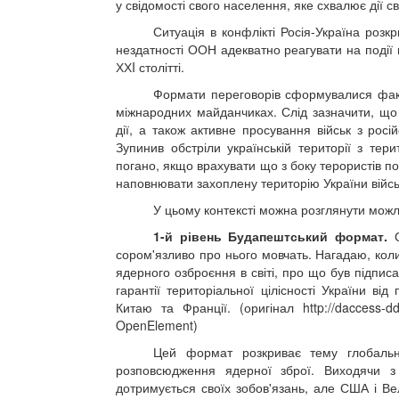
у свідомості свого населення, яке схвалює дії св
Ситуація в конфлікті Росія-Україна розк
нездатності ООН адекватно реагувати на події в У
ХХI столітті.
Формати переговорів сформувалися факти
міжнародних майданчиках. Слід зазначити, що 
дії, а також активне просування військ з росі
Зупинив обстріли українській території з тер
погано, якщо врахувати що з боку терористів пос
наповнювати захоплену територію України війс
У цьому контексті можна розглянути можл
1-й рівень Будапештський формат.
С
сором'язливо про нього мовчать. Нагадаю, коли
ядерного озброєння в світі, про що був підпи
гарантії територіальної цілісності України ві
Китаю та Франції. (оригінал http://daccess-
OpenElement)
Цей формат розкриває тему глобальн
розповсюдження ядерної зброї. Виходячи з 
дотримується своїх зобов'язань, але США і Вел