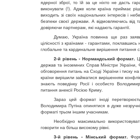
ядерної зброї, то їй за це ніхто не дасть гар
виконувати (!). Адже коли країна приймає р
виходить зі своїх національних інтересів і не
безпеки своєї держави. А відмовляючись від т
довіряючи партнерам, які надають гарантії.
Думаю, Україна повинна ще раз заяви
цілісності з країнами - гарантами, поклавшис
глобальне та кардинальне вирішення питання с
2-й рівень - Нормандський формат.
Це
держав та іноземних Справ Міністри України, Ф
обговорення питань на Сході України і тиску на 
країни вирішили займатися вирішенням конфлікт
знають поведінку Росії і особисто Володими
питання анексії Росією Криму.
Зараз цей формат іноді перетворюєть
Володимира Путіна опинятися в дуже незручні
форматі трьом іншим учасникам.
Необхідно максимально використовуват
говорити на більш високому рівні.
3-й рівень - Мінський формат.
Форма