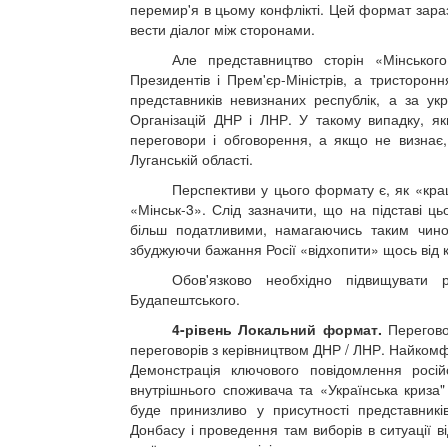
перемир'я в цьому конфлікті. Цей формат зараз
вести діалог між сторонами.
Але представництво сторін «Мінсько
Президентів і Прем'єр-Міністрів, а тристоронн
представників невизнаних республік, а за ук
Організацій ДНР і ЛНР. У такому випадку, як
переговори і обговорення, а якщо не визнає, 
Луганській області.
Перспективи у цього формату є, як «кращ
«Мінськ-3». Слід зазначити, що на підставі ц
більш податливими, намагаючись таким чино
збуджуючи бажання Росії «відхопити» щось від 
Обов'язково необхідно підвищувати 
Будапештського.
4-рівень Локальний формат.
Переговор
переговорів з керівництвом ДНР / ЛНР. Найкомф
Демонстрація ключового повідомлення росій
внутрішнього споживача та «Українська криза"
буде принизливо у присутності представникі
Донбасу і проведення там виборів в ситуації ві