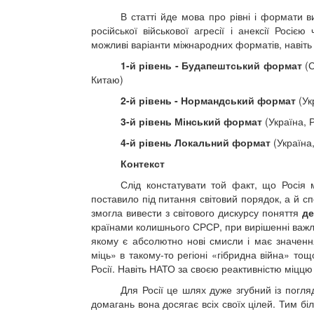
В статті йде мова про рівні і формати в
російської військової агресії і анексії Росіє
можливі варіанти міжнародних форматів, навіть т
1-й рівень - Будапештський формат
(С
Китаю)
2-й рівень - Нормандський формат
(Ук
3-й рівень Мінський формат
(Україна, 
4-й рівень Локальний формат
(Україна
Контекст
Слід констатувати той факт, що Росія
поставило під питання світовий порядок, а й с
змогла вивести з світового дискурсу поняття
де
країнами колишнього СРСР, при вирішенні важли
якому є абсолютно нові смисли і має значення
міць» в такому-то регіоні «гібридна війна» то
Росії. Навіть НАТО за своєю реактивністю міццю
Для Росії це шлях дуже згубний із погляд
домагань вона досягає всіх своїх цілей. Тим б