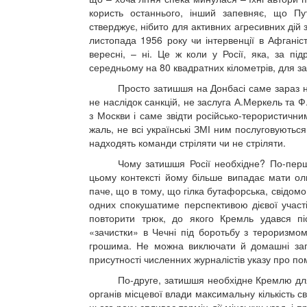
користь останнього, інший запевняє, що Пу
стверджує, нібито для активних агресивних дій з
листопада 1956 року чи інтервенції в Афганіс
вересні, – ні. Це ж коли у Росії, яка, за пі
середньому на 80 квадратних кілометрів, для з
Просто затишшя на Донбасі саме зараз не
не наслідок санкцій, не заслуга А.Меркель та 
з Москви і саме звідти російсько-терористични
жаль, не всі українські ЗМІ ним послуговуються
надходять команди стріляти чи не стріляти.
Чому затишшя Росії необхідне? По-перш
цьому контексті йому більше випадає мати оли
паче, що в тому, що гілка бутафорська, свідом
одних спокушатиме перспективою дієвої участі 
повторити трюк, до якого Кремль удався пі
«зачистки» в Чечні під боротьбу з тероризмо
грошима. Не можна виключати й домашні заго
присутності численних журналістів указу про пом
По-друге, затишшя необхідне Кремлю для 
органів місцевої влади максимальну кількість св