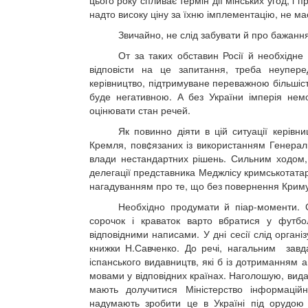
цього року спливає термін дії мінських угод, і
надто високу ціну за їхню імплементацію, не ма
Звичайно, не слід забувати й про бажанн
От за таких обставин Росії й необхідн
відповісти на це запитання, треба неупере
керівництво, підтримуване переважною більшіст
буде негативною. А без України імперія немо
оцінювати стан речей.
Як повинно діяти в цій ситуації керів
Кремля, пов¢язаних із використанням Генеральн
влади нестандартних рішень. Сильним ходом,
делегації представника Меджлісу кримськотатарс
нагадуванням про те, що без повернення Криму
Необхідно продумати й піар-моменти. 
сорочок і краваток варто вбратися у футбол
відповідними написами. У дні сесії слід орган
книжки Н.Савченко. До речі, нагальним завд
іспанського видавництв, які б із дотриманням 
мовами у відповідних країнах. Наголошую, вида
мають долучитися Міністерство інформацій
надумають зробити це в Україні під орудою