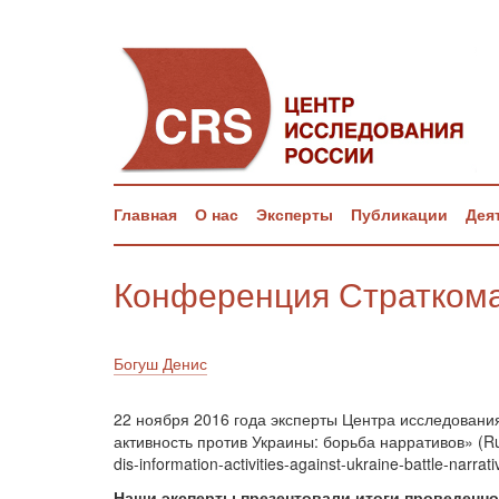
Главная
О нас
Эксперты
Публикации
Дея
Конференция Страткома
Богуш Денис
22 ноября 2016 года эксперты Центра исследовани
активность против Украины: борьба нарративов» (Russia
dis-information-activities-against-ukraine-battle-
Наши эксперты презентовали итоги проведенно