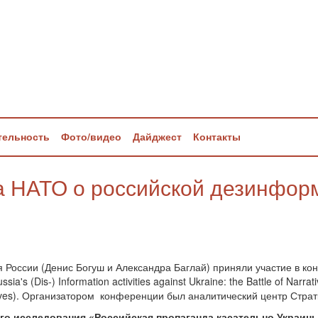
тельность
Фото/видео
Дайджест
Контакты
 НАТО о российской дезинфор
я России (Денис Богуш и Александра Баглай) приняли участие в 
's (Dis-) Information activities against Ukraine: the Battle of Narrat
narratives). Организатором конференции был аналитический центр Ст
го исследования «Российская пропаганда касательно Украины