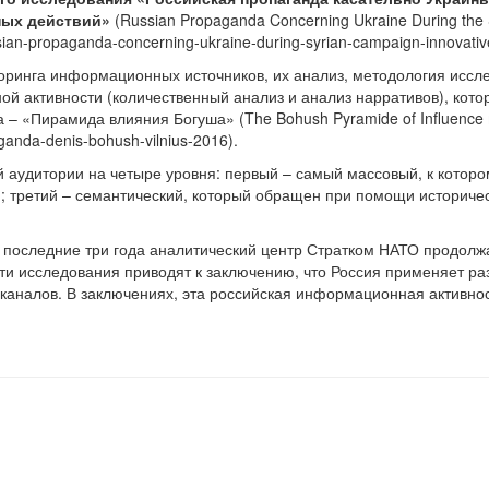
ных действий»
(Russian Propaganda Concerning Ukraine During the 
russian-propaganda-concerning-ukraine-during-syrian-campaign-innovati
оринга информационных источников, их анализ, методология исс
 активности (количественный анализ и анализ нарративов), кото
а – «Пирамида влияния Богуша» (The Bohush Pyramide of Influence
ganda-denis-bohush-vilnius-2016).
 аудитории на четыре уровня: первый – самый массовый, к котор
я; третий – семантический, который обращен при помощи историче
за последние три года аналитический центр Стратком НАТО продол
ти исследования приводят к заключению, что Россия применяет ра
 каналов. В заключениях, эта российская информационная активно