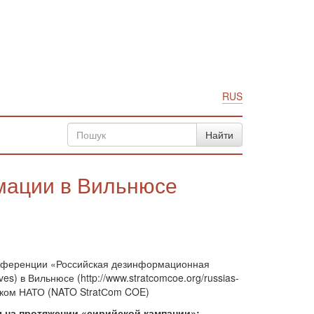
RUS
мации в Вильнюсе
конференции «Российская дезинформационная
ives) в Вильнюсе (http://www.stratcomcoe.org/russias-
ратком НАТО (NATO StratСom COE)
 на протяжении «сирийской кампании»: