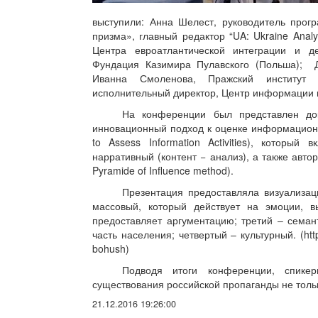
выступили: Анна Шелест, руководитель прог
призма», главный редактор “UA: Ukraine Anal
Центра евроатлантической интеграции и де
Фундация Казимира Пулавского (Польша); Де
Иванна Смоленова, Пражский институт и
исполнительный директор, Центр информации 
На конференции был представлен док
инновационный подход к оценке информационны
to Assess Information Activities), которы
нарративный (контент − анализ), а также авт
Pyramide of Influence method).
Презентация предоставляла визуализац
массовый, который действует на эмоции, в
предоставляет аргументацию; третий – семан
часть населения; четвертый – культурный. (http
bohush)
Подводя итоги конференции, спике
существования российской пропаганды не тольк
21.12.2016 19:26:00