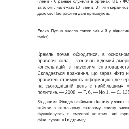
членів - 6 раніше служили в органах КҐБ / ФСБ
загалом , належать 10 членів. З п’яти керівників
двоє свої біографічні дані приховують.
Епоха Путіна внесла також зміни й у відносин
tanks).
Кремль почав обходитися, в основному,
правлячі кола, - зазначав відомий амери
консультацій з науковим співтоварист
Складається враження, що зараз ніхто н
правителі отримують інформацію і де черп
на сьогоднішній день є найбільшим« м
политике. — 2008. — Т. 6. — No 1. — С. 135
За даними Філадельфійського Інституту зовнішн
займає в загальному світовому списку висо
функціонують ті «мозкові центри», які кор
фінансування і підтримку.