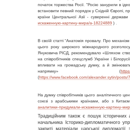
початок торжества Росії. "Росію занурили в ід
встановити певний порядок у Східній Європі, п
країни Центральної Азії - суверенні держави 
искаженную-картину-мира/a-18224889
) .
В своїй статті “Анатомія провалу. Про механіз
цього року широкого міжнародного розголос
Януковича РІСД, рекомендувало «Шляхом створ
на співробітників спецслужб України і Білорус
впливати на громадську думку, а й змінювати
напрямку» (
http
(
https://www.facebook.com/alexander.sytin/post
На думку співробітників цього аналітичного цен
союзі з арабськими країнами, або з Китає
аналитики-придумали-искаженную-картину-мир
Традиційним також є пошук історичних 
начальника Історико-дипломатичного у
закриті матеріали царської дипломатії 