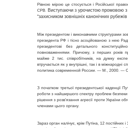
Рівною мірою це стосується і Російської право
Виступаючи з урочистою промовою з н
СРВ.
“захисником зовнішніх канонічних рубежів
Між президентом і виконавчими структурами зовн
президента РФ і тісно асоційованою з нею Ра
президентові без детального конституцій
повноваженнями. Причому, з перших років пр
майже 2 тис. співробітників, на думку екс
втручається як у внутрішні, так і в міжнародні 
политика современной России. — М., 2000. — С.
З початком третьої президентської каденції Пу
роботи з найширшого спектру проблем безпеки 
рішення з розв'язання агресії проти України об
членами цього органу.
Зараз орган налічує, крім Путіна, 12 постійних 