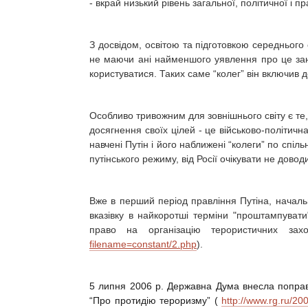
- вкрай низький рівень загальної, політичної і пр
З досвідом, освітою та підготовкою середнього
не маючи ані найменшого уявлення про це зан
користуватися. Таких саме “колег” він включив д
Особливо тривожним для зовнішнього світу є те
досягнення своїх цілей - це військово-політич
навчені Путін і його наближені “колеги” по спіль
путінського режиму, від Росії очікувати не довод
Вже
в перший період правління Путіна, началь
вказівку в найкоротші терміни "проштампуват
право на організацію терористичних зах
filename=constant/2.php
).
5
липня
2006 р. Державна Дума внесла поправ
“Про протидію тероризму”
(
http://www.rg.ru/20