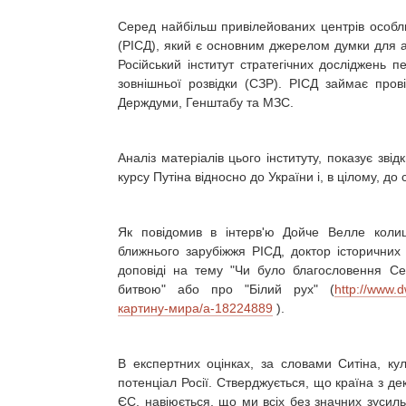
Серед найбільш привілейованих центрів особлив
(РІСД), який є основним джерелом думки для ад
Російський інститут стратегічних досліджень 
зовнішньої розвідки (СЗР). РІСД займає прові
Держдуми, Генштабу та МЗС.
Аналіз матеріалів цього інституту, показує зві
курсу Путіна відносно до України і, в цілому, до с
Як повідомив в інтерв'ю Дойче Велле колиш
ближнього зарубіжжя РІСД, доктор історичних
доповіді на тему "Чи було благословення С
битвою" або про "Білий рух" (
http://www.
картину-мира/a-18224889
).
В експертних оцінках, за словами Ситіна, ку
потенціал Росії. Стверджується, що країна з д
ЄС, навіюється, що ми всіх без значних зусиль