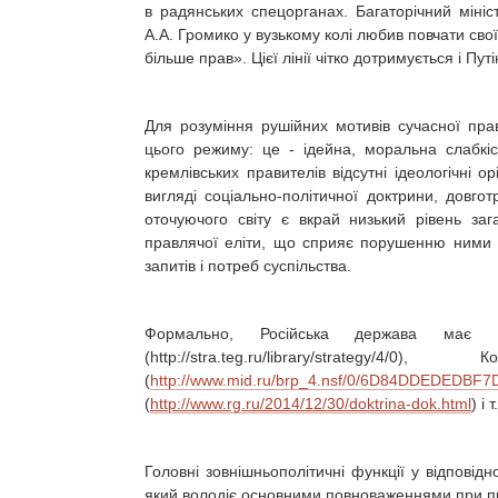
в радянських спецорганах. Багаторічний міні
А.А. Громико у вузькому колі любив повчати свої
більше прав». Цієї лінії чітко дотримується і Путі
Для розуміння рушійних мотивів сучасної правл
цього режиму: це - ідейна, моральна слабкі
кремлівських правителів відсутні ідеологічні о
вигляді соціально-політичної доктрини, довг
оточуючого світу є вкрай низький рівень зага
правлячої еліти, що сприяє порушенню ними де
запитів і потреб суспільства.
Формально, Російська держава має 
(http://stra.teg.ru/library/strate
(
http://www.mid.ru/brp_4.nsf/0/6D84DDEDEDB
(
http://www.rg.ru/2014/12/30/doktrina-dok.html
) і
Головні зовнішньополітичні функції у відповідн
який володіє основними повноваженнями при при