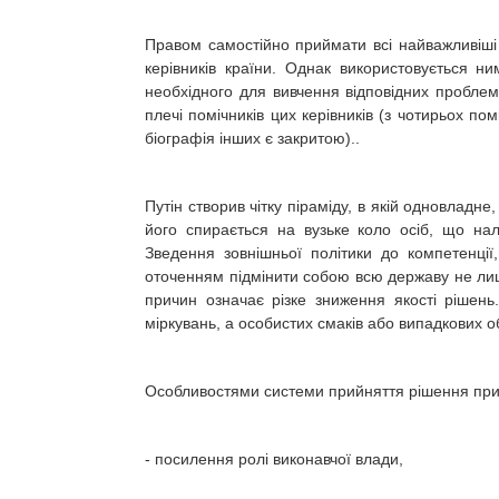
Правом самостійно приймати всі найважливіші 
керівників країни. Однак використовується н
необхідного для вивчення відповідних пробле
плечі помічників цих керівників (з чотирьох по
біографія інших є закритою)..
Путін створив чітку піраміду, в якій одновлад
його спирається на вузьке коло осіб, що на
Зведення зовнішньої політики до компетенції
оточенням підмінити собою всю державу не лише
причин означає різке зниження якості рішен
міркувань, а особистих смаків або випадкових о
Особливостями системи прийняття рішення при 
- посилення ролі виконавчої влади,