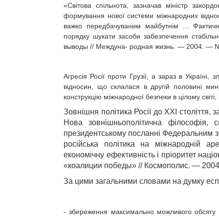
«Світова спільнота, зазначав міністр закор
формування нової системи міжнародних віднос
важко передбачуваним майбутнім ... Фактич
порядку шукати засоби забезпечення стабільнос
выводы // Междуна- родная жизнь. — 2004. — No
Агресія Росії проти Грузії, а зараз в Україні
відносин, що склалася в другій половині мину
конструкцію міжнародної безпеки в цілому світі,
Зовнішня політика Росії до XXI століття, 
Нова зовнішньополітична філософія,
президентському посланні Федеральним збо
російська політика на міжнародній ар
економічну ефективність і пріоритет націо
«коалиции победы» // Космополис. — 2004/
За цими загальними словами на думку еспе
- збереження максимально можливого обсягу су