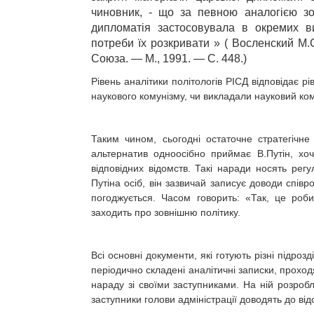
чиновник, - що за певною аналогією зо
дипломатія застосовувала в окремих в
потреби їх розкривати » ( Восленский М
Союза. — М., 1991. — С. 448.)
Рівень аналітики політологів РІСД відповідає р
наукового комунізму, чи викладали науковий ком
Таким чином, сьогодні остаточне стратегічне
альтернатив одноосібно приймає В.Путін, хоч
відповідних відомств. Такі наради носять ре
Путіна осіб, він зазвичай записує доводи спів
погоджується. Часом говорить: «Так, це роб
заходить про зовнішню політику.
Всі основні документи, які готують різні підроз
періодично складені аналітичні записки, проход
нараду зі своїми заступниками. На ній розробля
заступники голови адміністрації доводять до ві