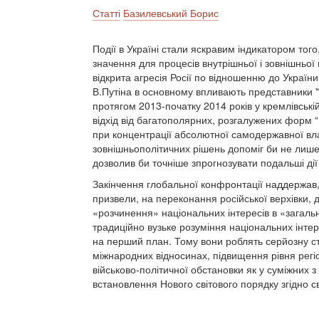
Статті
Базилевський Борис
Події в Україні стали яскравим індикатором тог
значення для процесів внутрішньої і зовнішньої 
відкрита агресія Росії по відношенню до Україн
В.Путіна в основному впливають представники "
протягом 2013-початку 2014 років у кремлівські
відхід від багатополярних, розгалужених форм “
при концентрації абсолютної самодержавної вла
зовнішньополітичних рішень допоміг би не лише 
дозволив би точніше зпрогнозувати подальші ді
Закінчення глобальної конфронтації наддержав, 
призвели, на переконання російської верхівки, 
«розчинення» національних інтересів в «загаль
традиційно вузьке розуміння національних інтере
на перший план. Тому вони роблять серйозну ст
міжнародних відносинах, підвищення рівня регіо
військово-політичної обстановки як у суміжних з Ро
встановлення Нового світового порядку згідно с