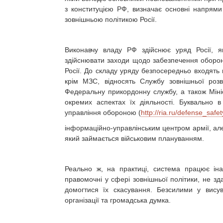
з конституцією РФ, визначає основні напрями 
зовнішньою політикою Росії.
Виконавчу владу РФ здійснює уряд Росії, я
здійснювати заходи щодо забезпечення оборони 
Росії. До складу уряду безпосередньо входять 
крім МЗС, відносять Службу зовнішньої розв
Федеральну прикордонну службу, а також Мініст
окремих аспектах їх діяльності. Буквально 
управління обороною (
http://ria.ru/defense_sa
інформаційно-управлінським центром армії, ал
який займається військовим плануванням.
Реально ж, на практиці, система працює іна
правомочні у сфері зовнішньої політики, не зд
домогтися їх скасування. Безсилими у висува
організації та громадська думка.