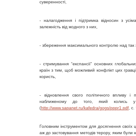
суверенності,
- налагодження і підтримка відносин з усім
залежність від жодного з них,
- збереження максимального контролю над так
- стримування “експансії” основних глобальн
країн з тим, щоб можливий конфлікт цих гравц
користь,
- відновлення свого політичного впливу і 
наближеному до того, який колись 
(
http://www.sapanet.ru/kafedra/gogs/pppr1.pdf
, с.
Головним інструментом для досягнення своїх ц
аж до застовування методів терору, яким були на