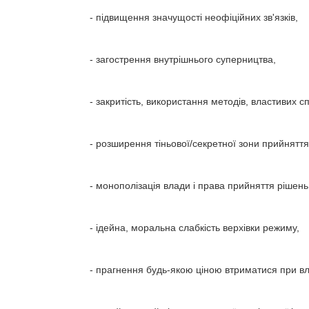
- підвищення значущості неофіційних зв'язків,
- загострення внутрішнього суперництва,
- закритість, використання методів, властивих 
- розширення тіньової/секретної зони прийняття 
- монополізація влади і права прийняття рішень
- ідейна, моральна слабкість верхівки режиму,
- прагнення будь-якою ціною втриматися при вл