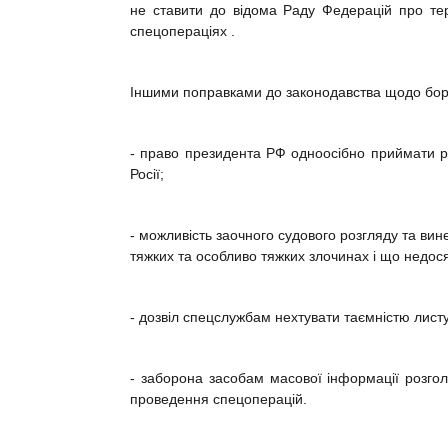
не ставити до відома Раду Федерацій про терм
спецопераціях .
Іншими поправками до законодавства щодо бор
- право президента РФ одноосібно приймати 
Росії;
- можливість заочного судового розгляду та ви
тяжких та особливо тяжких злочинах і що недос
- дозвіл спецслужбам нехтувати таємністю лис
- заборона засобам масової інформації розго
проведення спецоперацій.