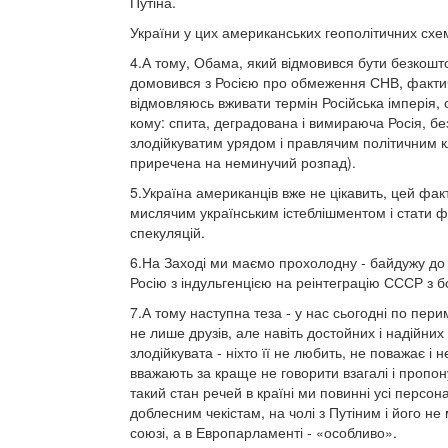
Путіна.
України у цих американських геополітичних сх
4.А тому, Обама, який відмовився бути безкошто
домовився з Росією про обмеження СНВ, фактич
відмовляюсь вживати термін Російська імперія, о
кому: спита, деградована і вимираюча Росія, бе
злодійкуватим урядом і правлячим політичним кла
приречена на неминучий розпад).
5.Україна американців вже не цікавить, цей фак
мислячим українським істеблішментом і стати ф
спекуляцій.
6.На Заході ми маємо прохолодну - байдужу до н
Росію з індульгенцією на реінтеграцію СССР з б
7.А тому наступна теза - у нас сьогодні по пери
не лише друзів, але навіть достойних і надійни
злодійкувата - ніхто її не любить, не поважає і н
вважають за краще не говорити взагалі і пропо
такий стан речей в країні ми повинні усі персо
доблесним чекістам, на чолі з Путіним і його н
союзі, а в Европарламенті - «особливо».