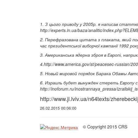
1. З цього приводу у 2005р. я написав статтю
http://experts.in.ua/baza/analitic/index.php?E
2. Перефразована цитата з плаката, який пов
час президентської виборчої кампанії 1992 року
3. Американська ядерна зброя в Европі, наприк
4.http://www.america.gov/st/peacesec-russian/2
5. Новый мировой порядок Барака Обамы Авто
6. Израиль будет вынужден стереть Европу с
http://inoforum.ru/inostrannaya_pressa/izrailskij
http://www.ji.lviv.ua/n64texts/zherebeck
26.02.2015 00:06:00
© Copyright 2015 CRS