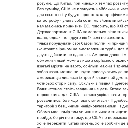
розуміє, що Китай, при нинішніх темпах розвитк
Без сумніву, США не планують найближчим часом 
для всього світу будуть просто катастрофічними 
катастрофу - уявіть собі сотні мільйонів китайсь
намагаючись принизити ЕС, говорить, що ХХІ ст
Держдепартамент США намагається різко знизити
юаня, однак і те і друге від їх волі не залежить
тільки порушувати свої базові політичні принци
(контракт з Іраном на виготовлення турбін для 
друге здійснити не вдасться: Америка давно і мі
обмежити який можна лише з серйозною економ
взагалі мріяти не варто, оскільки маючи 1 трил
зобов'язань можна не надто прислухатись до по
американців лишився їх третій класичний джент
чотирьох сторін світу. Оскільки з півдня Піднебе
Вашингтоном стоїть завдання не дати Китаю захо
перспектива для США - всіляко укріплювати терит
розвалитись, бо якщо таке станеться - Піднебес
території з безцінними невідновлюваними і ві
Обама має намір тим чи иншим чином знищити Ки
пройде, бо річ не в тому, що США не переможе
хоче перекрити Китаю кисень, хоче зробити це а