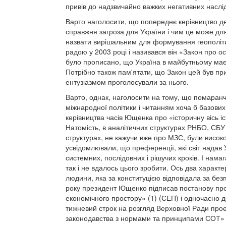
привів до надзвичайно важких негативних наслі
Варто наголосити, що попереднє керівництво де
справжня загроза для України і чим це може для
назвати вирішальним для формування геополіти
радою у 2003 році і називався він «Закон про о
було прописано, що Україна в майбутньому має
Потрібно також пам'ятати, що Закон цей був при
ентузіазмом проголосували за нього.
Варто, однак, наголосити на тому, що помаран
міжнародної політики і читанням хоча б базових
керівництва часів Ющенка про «історичну вісь іст
Натомість, в аналітичних структурах РНБО, СБУ 
структурах, не кажучи вже про МЗС, були високок
усвідомлювали, що преференції, які світ надав У
системних, послідовних і рішучих кроків. І нам
так і не вдалось цього зробити. Ось два характ
людини, яка за конституцією відповідала за безп
року президент Ющенко підписав постанову п
економічного простору» (1) (ЄЕП) і одночасно д
тижневий строк на розгляд Верховної Ради прое
законодавства з нормами та принципами СОТ» (s