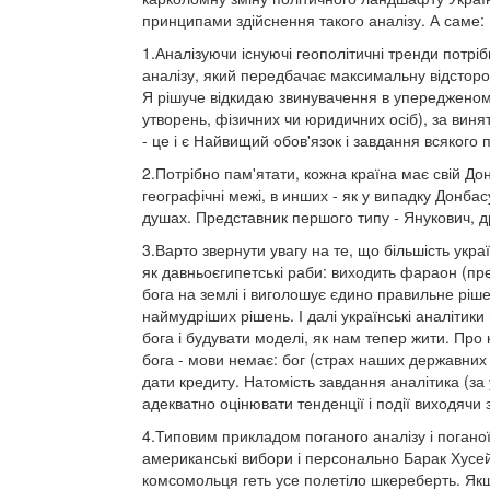
принципами здійснення такого аналізу. А саме:
1.Аналізуючи існуючі геополітичні тренди потріб
аналізу, який передбачає максимальну відсторон
Я рішуче відкидаю звинувачення в упередженому
утворень, фізичних чи юридичних осіб), за вин
- це і є Найвищий обов'язок і завдання всякого 
2.Потрібно пам'ятати, кожна країна має свій До
географічні межі, в инших - як у випадку Донба
душах. Представник першого типу - Янукович, д
3.Варто звернути увагу на те, що більшість укра
як давньоєгипетські раби: виходить фараон (пре
бога на землі і виголошує єдино правильне ріш
наймудріших рішень. І далі українські аналіти
бога і будувати моделі, як нам тепер жити. Про
бога - мови немає: бог (страх наших державних 
дати кредиту. Натомість завдання аналітика (за 
адекватно оцінювати тенденції і події виходячи 
4.Типовим прикладом поганого аналізу і поганої 
американські вибори і персонально Барак Хусе
комсомольця геть усе полетіло шкереберть. Якщ