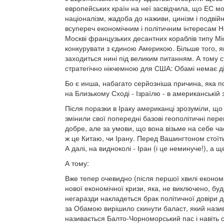
европейських країн на неї засвідчила, що ЕС 
націоналізм, жадоба до наживи, цинізм і подвій
всупереч економічним і політичним інтересам Но
Москві французьких десантних кораблів типу Мі
конкурувати з єдиною Америкою. Більше того, як
заходиться нині під великим питанням. А тому 
стратегічно нікчемною для США: Обамі немає д
Бо є инша, набагато серйозніша причина, яка по
на Близькому Сході - Ізраїлю - в американській 
Після поразки в Іраку американці зрозуміли, що
змінили свої попередні базові геополітичні пер
добре, але за умови, що вона візьме на себе час
ж це Китаю, чи Ірану. Перед Вашингтоном стоїть
А далі, на видноколі - Іран (і це неминуче!), а щ
А тому:
Вже тепер очевидно (після першої хвилі економі
нової економічної кризи, яка, не виключено, буд
негаразди накладеться брак політичної довіри до
за Обамою вирішило скинути баласт, який назив
називається Балто-Чорноморський пас і навіть св