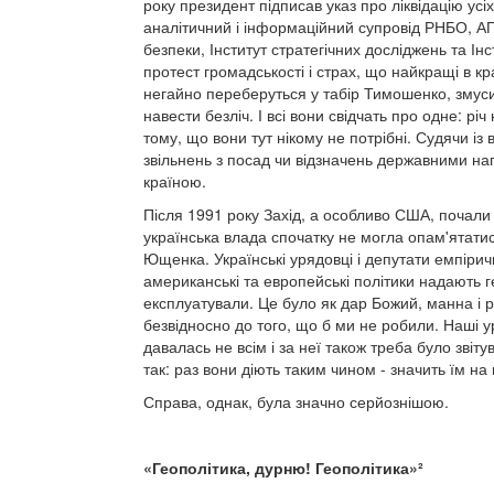
року президент підписав указ про ліквідацію усі
аналітичний і інформаційний супровід РНБО, АП
безпеки, Інститут стратегічних досліджень та І
протест громадськості і страх, що найкращі в кра
негайно переберуться у табір Тимошенко, змуси
навести безліч. І всі вони свідчать про одне: річ
тому, що вони тут нікому не потрібні. Судячи із
звільнень з посад чи відзначень державними наг
країною.
Після 1991 року Захід, а особливо США, почали п
українська влада спочатку не могла опам'ятатис
Ющенка. Українські урядовці і депутати емпірич
американські та европейські політики надають г
експлуатували. Це було як дар Божий, манна і р
безвідносно до того, що б ми не робили. Наші 
давалась не всім і за неї також треба було зві
так: раз вони діють таким чином - значить їм на
Справа, однак, була значно серйознішою.
«Геополітика, дурню! Геополітика»²