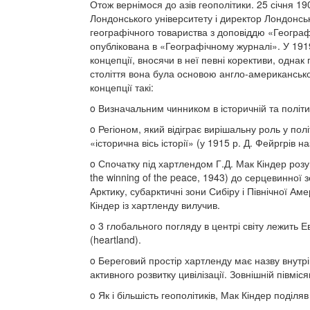
Отож вернімося до азів геополітики. 25 січня 
Лондонського університету і директор Лондонськ
географічного товариства з доповіддю «Географі
опублікована в «Географічному журналі». У 1919
концепції, вносячи в неї певні корективи, одна
століття вона була основою англо-американськ
концепції такі:
o Визначальним чинником в історичній та політи
o Регіоном, який відіграє вирішальну роль у політ
«історична вісь історії» (у 1915 р. Д. Фейргрів
o Спочатку під хартлендом Г.Д. Мак Кіндер розум
the winning of the peace, 1943) до серцевинної 
Арктику, субарктичні зони Сибіру і Північної Ам
Кіндер із хартленду вилучив.
o 3 глобального погляду в центрі світу лежить Е
(heartland).
o Береговий простір хартленду має назву внутрі
активного розвитку цивілізації. Зовнішній півмі
o Як і більшість геополітиків, Мак Кіндер поділяв 