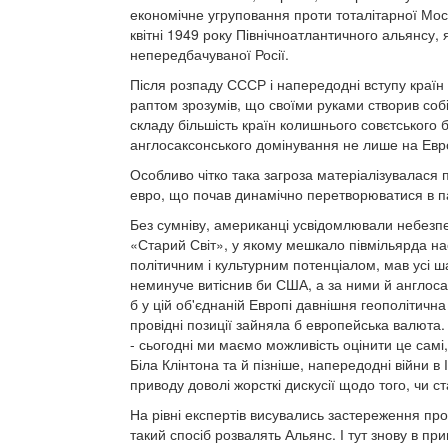
економічне угруповання проти тоталітарної Мос
квітні 1949 року Північноатлантичного альянсу, 
непередбачуваної Росії.
Після розпаду СССР і напередодні вступу країн
раптом зрозумів, що своїми руками створив соб
складу більшість країн колишнього совєтського 
англосаксонського домінування не лише на Европ
Особливо чітко така загроза матеріалізувалася п
евро, що почав динамічно перетворюватися в па
Без сумніву, американці усвідомлювали небезпе
«Старий Світ», у якому мешкало півмільярда на
політичним і культурним потенціалом, мав усі ш
неминуче витіснив би США, а за ними й англосак
б у цій об'єднаній Европі давнішня геополітична
провідні позиції зайняла б европейська валюта.
- сьогодні ми маємо можливість оцінити це самі,
Біла Клінтона та й пізніше, напередодні війни в
приводу доволі жорсткі дискусії щодо того, чи 
На рівні експертів висувались застереження про 
такий спосіб розвалять Альянс. І тут знову в пр