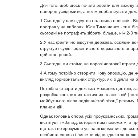
Для того, щоб щось почати робити для виходу із
наперед усвідомити, а потім вербалізувати декіл
1.Сьогодні у нас відсутня політична опозиція. В
програшу на виборах. Юля Тимошенко - тим біль
сьогодні не потрафить зібрати більше, ніж 2-3 ти
2.У нас фактично відсутня держава, оскільки в
структур і судів і ефективного державного апар
цей стан речей.
3.Сьогодні ми стоїмо на порозі чергової втрати 
4.А тому потрібно створити Нову опозицію, де 
вигляд горизонтальних структур, які б діяли на б
Потрібно створити декілька мозкових центрів, з
розробка конкретних тактичних планів і дій (по
майбутнього після падіння/стабілізації режиму.
планом дій.
Однак головна опора усіх проукраїнських, грома
інституції і «Запад, который нам поможет», а п
що так і не зрозуміли усі наші керманичі до сього
особиста справа і лише ти відповідаєш за долю ти