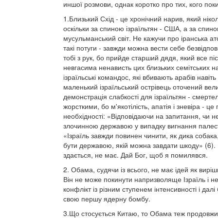
иншої розмови, однак коротко про тих, кого по
1.Близький Схід - це хронічний нарив, який нік
оскільки за спиною ізраїльтян - США, а за спино
мусульманський світ. Не кажучи про іранська ат
такі потуги - завжди можна вести себе безвідпові
тобі з рук, бо прийде старший дядя, який все піс
невгасима ненависть цих близьких семітських нар
ізраїльські командос, які вбивають арабів навіть
маленький ізраїльський острівець оточений вел
демонстрація слабкості для ізраїльтян - смертел
жорсткими, бо м'якотілість, апатія і зневіра - це
необхідності: «Відповідаючи на запитання, чи н
злочинною державою у випадку вигнання палест
«Ізраїль завжди повинен чинити, як дика собак
бути державою, якій можна завдати шкоду» (6). 
здається, не має. Дай Бог, щоб я помилявся.
2. Обама, судячи із всього, не має ідей як вирі
Він не може покинути напризволяще Ізраїль і н
конфлікт із різним ступенем інтенсивності і далі
свою першу ядерну бомбу.
3.Що стосується Китаю, то Обама теж продовжив