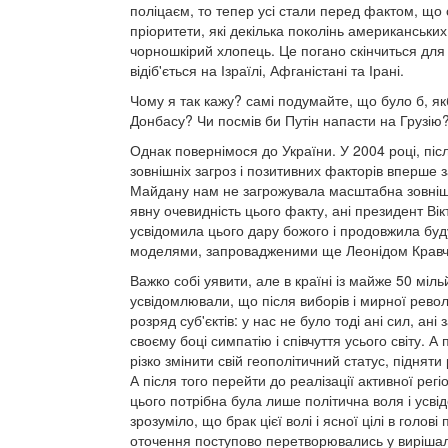
поліцаєм, то тепер усі стали перед фактом, що с
пріоритети, які декілька поколінь американських
чорношкірий хлопець. Це погано скінчиться для 
відіб'ється на Ізраїлі, Афганістані та Ірані.
Чому я так кажу? самі подумайте, що було б, як
Донбасу? Чи посмів би Путін напасти на Грузію? 
Однак повернімося до України. У 2004 році, піс
зовнішніх загроз і позитивних факторів вперше з
Майдану нам не загрожувала масштабна зовнішн
явну очевидність цього факту, ані президент Вік
усвідомила цього дару божого і продовжила будув
моделями, запровадженими ще Леонідом Кравч
Важко собі уявити, але в країні із майже 50 м
усвідомлювали, що після виборів і мирної революц
розряд суб'єктів: у нас не було тоді ані сил, ан
своєму боці симпатію і співчуття усього світу. 
різко змінити свій геополітичний статус, піднят
А після того перейти до реалізації активної рег
цього потрібна була лише політична воля і усві
зрозуміло, що брак цієї волі і ясної цілі в голо
оточення поступово перетворювались у вирішаль