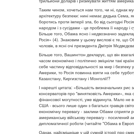
трильйони доларів і ризикувати життям америка
Таким чином, хочеться нам того, чи ні, однак м
архітектуру безпеки: нині немає дядька Сема, я
боротись проти імперії зла, бо від сьогодні Рос
народом і з сусідами - це проблема її народу і
Більше того, Обама ясно і недвозначно задекла
Росія» (4). Знаковим у цьому вислові є те, що О
чоловік, в ясні очі президента Дмітрія Мєдвєдєва
Більше того, Вашингтон декларує, що він взагал
часом економічно і політично зміцніли такі країни
себе частину відповідальності за мир і безпеку 
Америки, то Росія повинна взяти на себе турботу 
Казахстану, Киргизстану і Монголії!?
І нарешті цитата: «Більшість визначальних рис 
консерваторів про "винятковість Америки», яка 
фінансової могутності, уже відкинута. Мало не 
США - всього лише один з багатьох гравців світ
економічну перевагу - заклики Обами сприяти р
американську військову перевагу - посилений ак
дипломатичної роботи (читайте "Обама в Европі:
Однак, найсмішніше у цій сумній історії про см