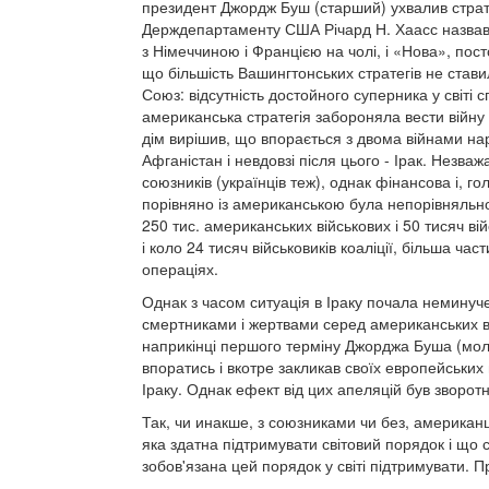
президент Джордж Буш (старший) ухвалив страте
Держдепартаменту США Річард Н. Хаасс назвав 
з Німеччиною і Францією на чолі, і «Нова», пост
що більшість Вашингтонських стратегів не ста
Союз: відсутність достойного суперника у світі 
американська стратегія забороняла вести війну
дім вирішив, що впорається з двома війнами на
Афганістан і невдовзі після цього - Ірак. Незва
союзників (українців теж), однак фінансова і, го
порівняно із американською була непорівняльно 
250 тис. американських військових і 50 тисяч ві
і коло 24 тисяч військовиків коаліції, більша ча
операціях.
Однак з часом ситуація в Іраку почала неминуче
смертниками і жертвами серед американських ві
наприкінці першого терміну Джорджа Буша (мол
впоратись і вкотре закликав своїх европейських 
Іраку. Однак ефект від цих апеляцій був зворотн
Так, чи инакше, з союзниками чи без, америка
яка здатна підтримувати світовий порядок і що 
зобов'язана цей порядок у світі підтримувати.