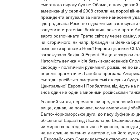
смертного вироку був не Обама, а послідовний 
американці у серпні 2008 стояли на порозі війни
президента агітувала за негайне нанесення удар
здеградована Росія не відважиться застосувати 
запустити стратегічні балістичні ракети проти 
варто розпочинати Третю світову через країну, 
чи історичного, як напр. Ірландія чи Велика Бри
включно з країнами Нової Европи цікавили США я
загрожувала Західній Европі. Якщо ж загрози ста
Натомість велика місія батьків-засновників Спол
свободу - політичний рудимент, розкіш не по ки
переміг прагматизм. Ганебно програла Америка.
сьогодні російсько-американські стосунки будуть
Центральної Европи і Прибалтика відійдуть на 
знов один на один з мирними російськими танка
Уважний читач, перечитавши представлений вище
вище, однак, не пояснює, чому американці збайд
Балто-Чорноморської дуги, до пасу буферних д
об'єднаної Евразії від Лісабона до Владивостока
чи мирно вона з'єднається з Европою, наслідки 
на це слушне питання у автора є, на його думку
з Европейського Союзу вдасться створити щось 