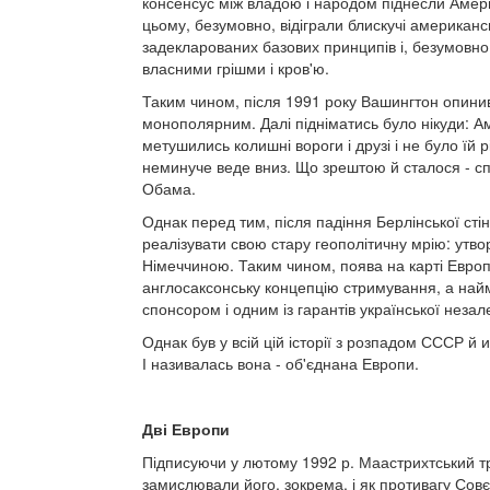
консенсус між владою і народом піднесли Амери
цьому, безумовно, відіграли блискучі американс
задекларованих базових принципів і, безумовно,
власними грішми і кров'ю.
Таким чином, після 1991 року Вашингтон опинився
монополярним. Далі підніматись було нікуди: А
метушились колишні вороги і друзі і не було їй р
неминуче веде вниз. Що зрештою й сталося - споч
Обама.
Однак перед тим, після падіння Берлінської ст
реалізувати свою стару геополітичну мрію: утво
Німеччиною. Таким чином, поява на карті Европи
англосаксонську концепцію стримування, а найм
спонсором і одним із гарантів української незал
Однак був у всій цій історії з розпадом СССР й
І називалась вона - об'єднана Европи.
Дві Европи
Підписуючи у лютому 1992 р. Маастрихтський т
замислювали його, зокрема, і як противагу Совє