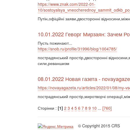
https://www.znak.com/2022-01-
10/sostoyalsya_vneocherednoy_sammit_odkb_po_
Путін,офіційні заяви,двосторонні відносини,міжн
10.01.2022 Геворг Мирзаян: Зачем Ро
Пусть пожинают...
https://snob.ru/profile/31996/blog/1004785/
пострадянський простір,двосторонні відносини,м
сили,реваншизм
08.01.2022 Новая газета - novayagaze
https://novayagazeta.ru/articles/2022/01/08/my-v
пострадянський простір,миротворчі операції,між
Сторінки :
[1]
2
3
4
5
6
7
8
9
10
...
[760]
© Copyright 2015 CRS