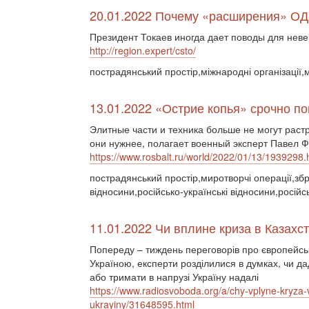
20.01.2022 Почему «расширения» ОД
Президент Токаев иногда дает поводы для не
http://region.expert/csto/
пострадянський простір,міжнародні організації
13.01.2022 «Острие копья» срочно п
Элитные части и техника больше не могут раст
они нужнее, полагает военный эксперт Павел Ф
https://www.rosbalt.ru/world/2022/01/13/1939298.
пострадянський простір,миротворчі операції,збр
відносини,російсько-українські відносини,російс
11.01.2022 Чи вплине криза в Казахс
Попереду – тиждень переговорів про європейськ
Україною, експерти розділилися в думках, чи д
або тримати в напрузі Україну надалі
https://www.radiosvoboda.org/a/chy-vplyne-kryza
ukrayiny/31648595.html